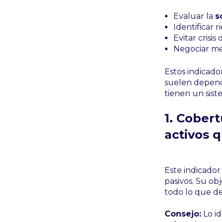
Evaluar la
s
Identificar 
Evitar crisi
Negociar mej
Estos indicad
suelen depend
tienen un sist
1. Cober
activos 
Este indicador
pasivos. Su ob
todo lo que d
Consejo:
Lo id