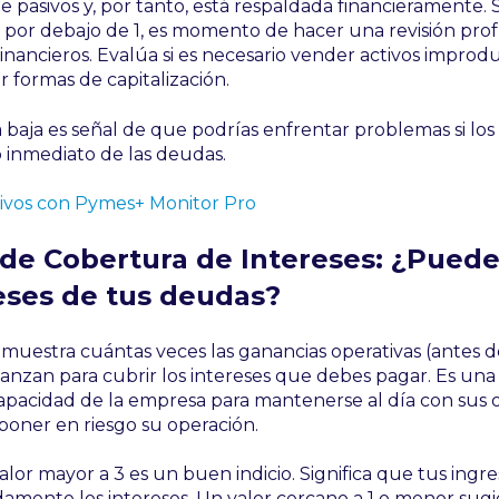
e pasivos y, por tanto, está respaldada financieramente. S
á por debajo de 1, es momento de hacer una revisión pro
nancieros. Evalúa si es necesario vender activos improdu
r formas de capitalización.
baja es señal de que podrías enfrentar problemas si lo
 inmediato de las deudas.
sivos con Pymes+ Monitor Pro
 de Cobertura de Intereses: ¿Pued
reses de tus deudas?
 muestra cuántas veces las ganancias operativas (antes d
anzan para cubrir los intereses que debes pagar. Es un
capacidad de la empresa para mantenerse al día con sus 
 poner en riesgo su operación.
lor mayor a 3 es un buen indicio. Significa que tus ingre
mente los intereses. Un valor cercano a 1 o menor sugi