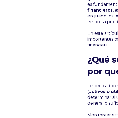
es fundamenta
financieros
, 
en juego los
i
empresa puede
En este artícu
importantes pa
financiera.
¿Qué s
por qu
Los indicador
(activos o ut
determinar si 
genera lo sufi
Monitorear est