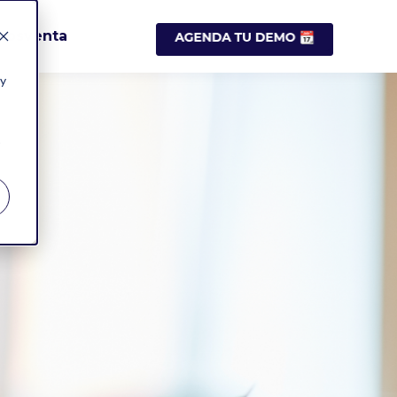
Posventa
 y