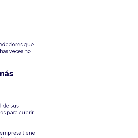
.
endedores que
chas veces no
 más
l de sus
sos para cubrir
a empresa tiene