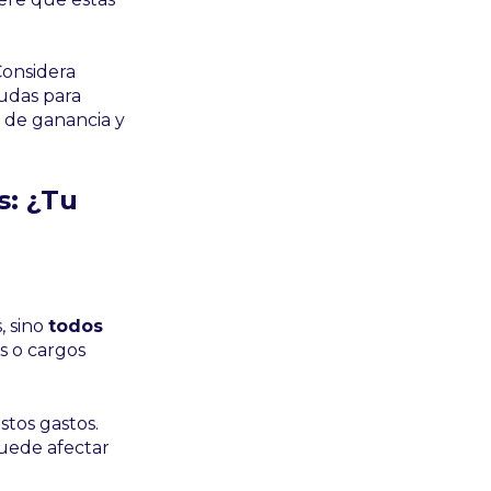
Considera
udas para
 de ganancia y
s: ¿Tu
, sino
todos
s o cargos
tos gastos.
puede afectar