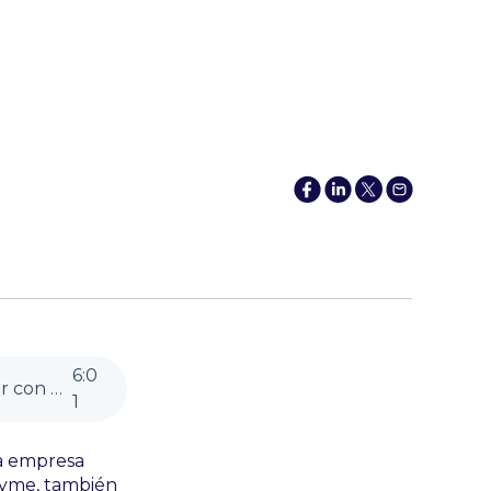
6
:
0
Indicadores de Cobertura: cómo saber si tu pyme puede cumplir con sus deudas
1
na empresa
 pyme, también