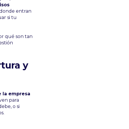
isos
s donde entran
ar si tu
por qué son tan
estión
tura y
e la empresa
rven para
ebe, o si
s.