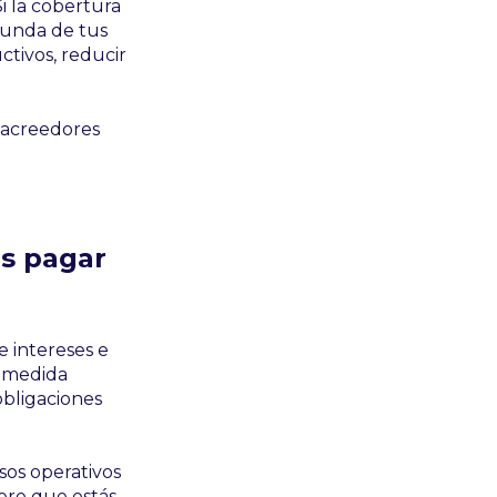
i la cobertura
funda de tus
ctivos, reducir
s acreedores
es pagar
e intereses e
a medida
obligaciones
sos operativos
ere que estás