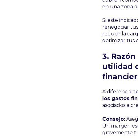
en una zona de
Si este indica
renegociar tus
reducir la car
optimizar tus 
3. Razón
utilidad 
financie
A diferencia de
los gastos fi
asociados a cré
Consejo:
Asegú
Un margen est
gravemente tu