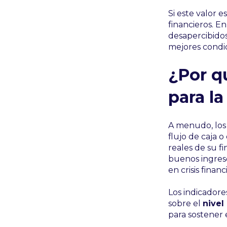
Si este valor 
financieros. E
desapercibidos
mejores condic
¿Por q
para l
A menudo, los
flujo de caja o 
reales de su f
buenos ingreso
en crisis financ
Los indicadore
sobre el
nivel
para sostener