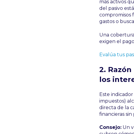
más activos qu
del pasivo est
compromisos fi
gastos o busca
Una cobertura 
exigen el pago
Evalúa tus pa
2. Razón
los inte
Este indicador
impuestos) alc
directa de la 
financieras sin
Consejo:
Un va
cubren cómoda