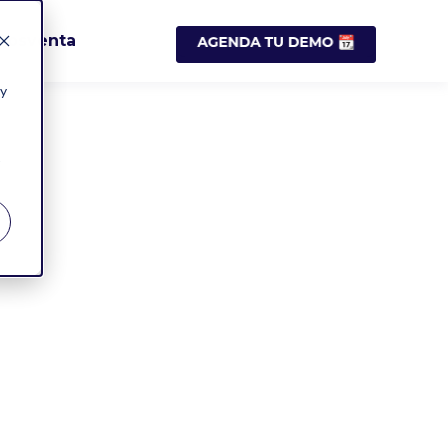
Posventa
 y