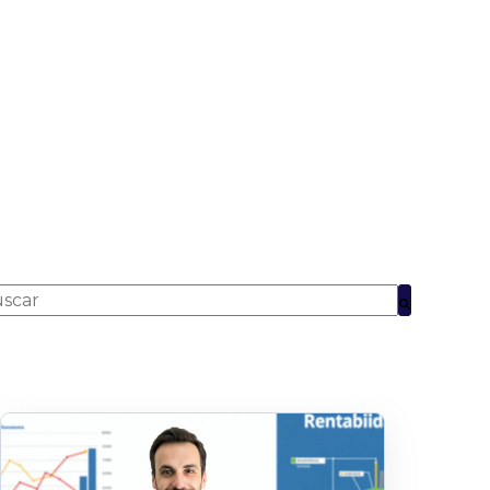
to es un campo de búsqueda con una función de texto pred
No hay sugerencias porque el campo de búsqueda