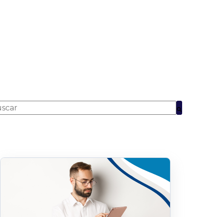
to es un campo de búsqueda con una función de texto pred
No hay sugerencias porque el campo de búsqueda