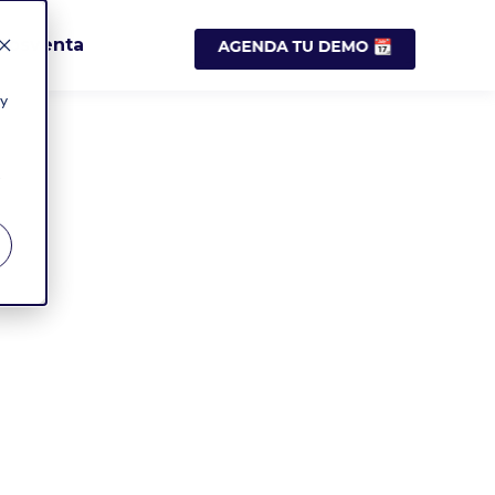
Posventa
 y