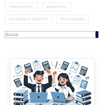
FIRMA DIGITAL
NORMATIVA
DOCUMENTO SOPORTE
FACTURACIÓN
Esto es un campo de búsqueda con una función de text
No hay sugerencias porque el campo de bús