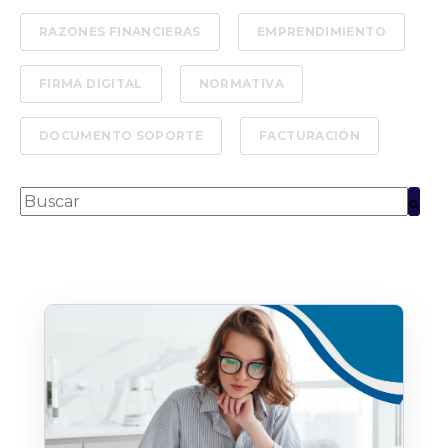
RAZONES FINANCIERAS
EMPRENDIMIENTO
FIRMA DIGITAL
NORMATIVA
DOCUMENTO SOPORTE
FACTURACIÓN
Esto es un campo de búsqueda con una función de text
No hay sugerencias porque el campo de bús