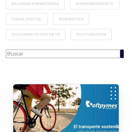
RAZONES FINANCIERAS
EMPRENDIMIENTO
FIRMA DIGITAL
NORMATIVA
DOCUMENTO SOPORTE
FACTURACIÓN
Esto es un campo de búsqueda con una función de text
No hay sugerencias porque el campo de bús