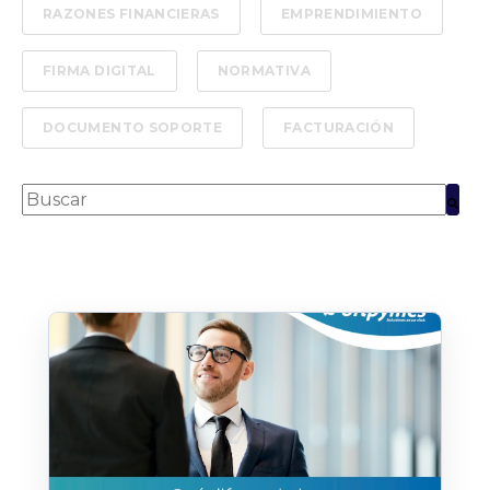
RAZONES FINANCIERAS
EMPRENDIMIENTO
FIRMA DIGITAL
NORMATIVA
DOCUMENTO SOPORTE
FACTURACIÓN
Esto es un campo de búsqueda con una función de text
No hay sugerencias porque el campo de bús